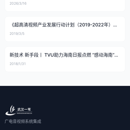
次写入国家规划文件！
2026/3/16
电影
动漫
《超高清视频产业发展行动计划（2019-2022年）》
综艺
正式发布
2019/3/5
百科
曲艺
新技术 新手段丨 TVU助力海南日报点燃 “感动海南“两
微一端直播报道
讲坛
2018/1/31
生活
栏目
联系我们
登录
广电音视频系统集成