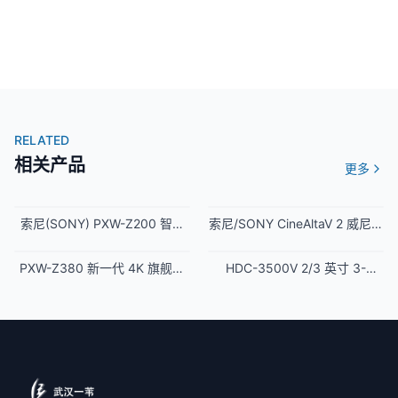
电影
动漫
综艺
百科
RELATED
曲艺
相关产品
更多
讲坛
索尼(SONY) PXW-Z200 智能
索尼/SONY CineAltaV 2 威尼斯
生活
便携式4K专业摄影机
MPC-3628二代 8K 电影机
栏目
PXW-Z380 新一代 4K 旗舰手
HDC-3500V 2/3 英寸 3-
持摄录一体机
CMOS 成像器便携系统摄像机
联系我们
登录