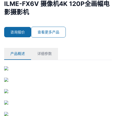
ILME-FX6V 摄像机4K 120P全画幅电
摄录设备
影摄影机
解决方案
咨询报价
查看更多产品
解决方案
应用案例
技术支持
产品概述
详细参数
影视制作
企业宣传片
广告制作
节目合作
电视剧