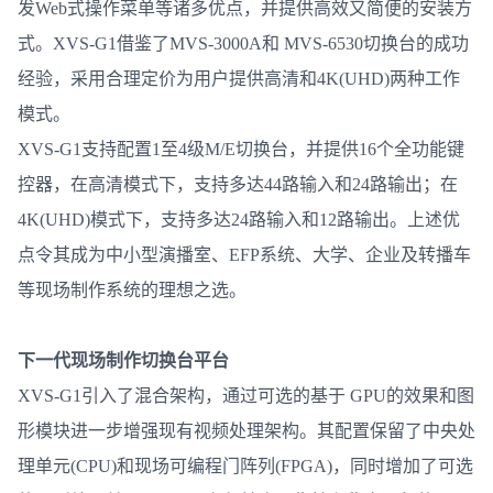
发Web式操作菜单等诸多优点，并提供高效又简便的安装方
电影
式。XVS-G1借鉴了MVS-3000A和 MVS-6530切换台的成功
动漫
经验，采用合理定价为用户提供高清和4K(UHD)两种工作
综艺
模式。
XVS-G1支持配置1至4级M/E切换台，并提供16个全功能键
百科
控器，在高清模式下，支持多达44路输入和24路输出；在
曲艺
4K(UHD)模式下，支持多达24路输入和12路输出。上述优
讲坛
点令其成为中小型演播室、EFP系统、大学、企业及转播车
生活
等现场制作系统的理想之选。
栏目
下一代现场制作切换台平台
联系我们
XVS-G1引入了混合架构，通过可选的基于 GPU的效果和图
形模块进一步增强现有视频处理架构。其配置保留了中央处
登录
理单元(CPU)和现场可编程门阵列(FPGA)，同时增加了可选